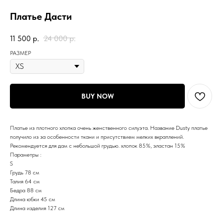
Платье Дасти
11 500
р.
24 000
р.
РАЗМЕР
BUY NOW
Платье из плотного хлопка очень женственного силуэта. Название Dusty платье
получило из за особенности ткани и присутствием мелких вкраплений.
Рекомендуется для дам с небольшой грудью. хлопок 85%, эластан 15%
Параметры :
S
Грудь 78 см
Талия 64 см
Бедра 88 см
Длина юбки 45 см
Длина изделия 127 см