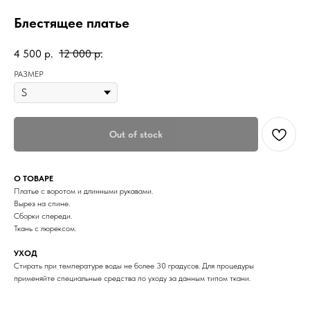
Блестящее платье
4 500
р.
12 000
р.
РАЗМЕР
Out of stock
О ТОВАРЕ
Платье с воротом и длинными рукавами.
Вырез на спине.
Сборки спереди.
Ткань с люрексом.
УХОД
Стирать при температуре воды не более 30 градусов. Для процедуры
применяйте специальные средства по уходу за данным типом ткани.