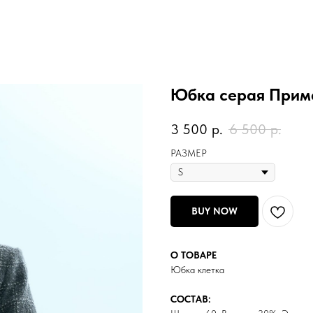
Юбка серая Прим
3 500
р.
6 500
р.
РАЗМЕР
BUY NOW
О ТОВАРЕ
Юбка клетка
СОСТАВ: