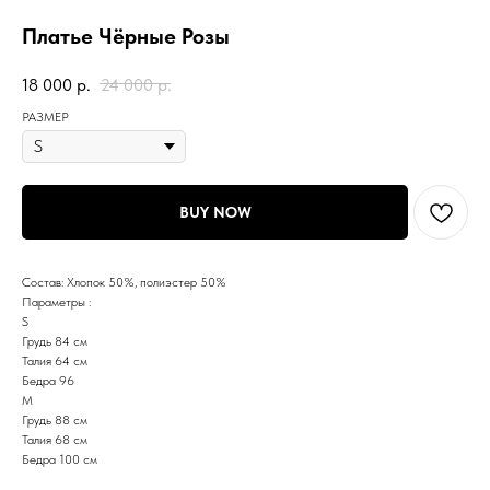
Платье Чёрные Розы
18 000
р.
24 000
р.
РАЗМЕР
BUY NOW
Состав: Хлопок 50%, полиэстер 50%
Параметры :
S
Грудь 84 см
Талия 64 см
Бедра 96
М
Грудь 88 см
Талия 68 см
Бедра 100 см